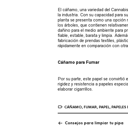
El cáñamo, una variedad del Cannabis
la industria. Con su capacidad para sus
planta se presenta como una opción m
los árboles, que contienen relativam
dañino para el medio ambiente para pr
fiable, estable, barata y limpia. Ademá
fabricación de prendas textiles, plást
rápidamente en comparación con otras 
Cáñamo para Fumar
Por su parte, este papel se convirtió 
rigidez y resistencia a papeles especi
elaborar cigarrillos.
CÁÑAMO
,
FUMAR
,
PAPEL
,
PAPELES 
Consejos para limpiar tu pipa