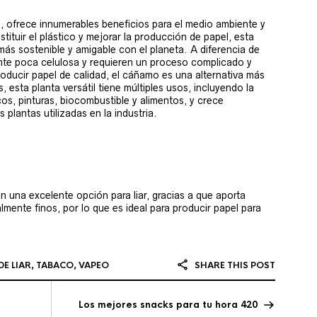
, ofrece innumerables beneficios para el medio ambiente y
tituir el plástico y mejorar la producción de papel, esta
ás sostenible y amigable con el planeta. A diferencia de
ente poca celulosa y requieren un proceso complicado y
oducir papel de calidad, el cáñamo es una alternativa más
s, esta planta versátil tiene múltiples usos, incluyendo la
icos, pinturas, biocombustible y alimentos, y crece
plantas utilizadas en la industria.
en una excelente opción para liar, gracias a que aporta
almente finos, por lo que es ideal para producir papel para
DE LIAR
,
TABACO
,
VAPEO
SHARE THIS POST
Los mejores snacks para tu hora 420